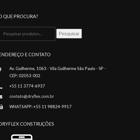
O QUE PROCURA?
Pesquisar
Pesquisar
por:
ENDEREÇO E CONTATO
Av. Guilherme, 1063 - Vila Guilherme São Paulo - SP -
CEP: 02053-002
+55 11 3774-6937
contato@dryflex.com.br
WHATSAPP: +55 11 98824-9917
DRYFLEX CONSTRUÇÕES