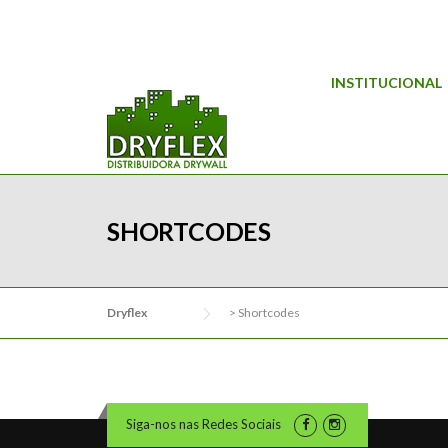
Skip
to
content
INSTITUCIONAL
SHORTCODES
Dryflex
>
Shortcodes
Siga-nos nas Redes Sociais