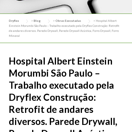
Dryflex
>
Blog
>
Obras Executadas
>
Hospital Albert
Einstein Morumbi São Paulo – Trabalho executado pela Dryflex Construção: Retrofit
de andares diversos. Parede Drywall, Parede Drywall Acústica, Forro Drywall, Forro
Mineral
Hospital Albert Einstein
Morumbi São Paulo –
Trabalho executado pela
Dryflex Construção:
Retrofit de andares
diversos. Parede Drywall,