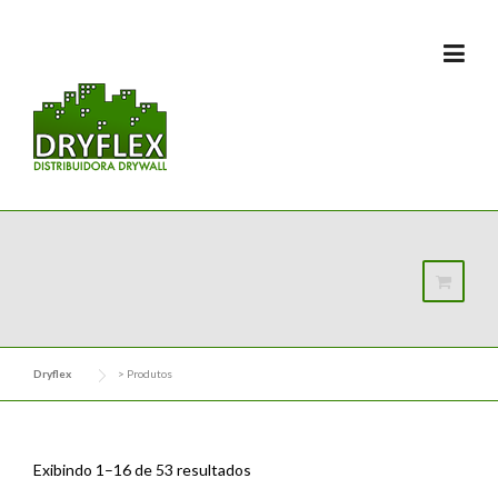
Skip
to
content
Dryflex
>
Produtos
Exibindo 1–16 de 53 resultados